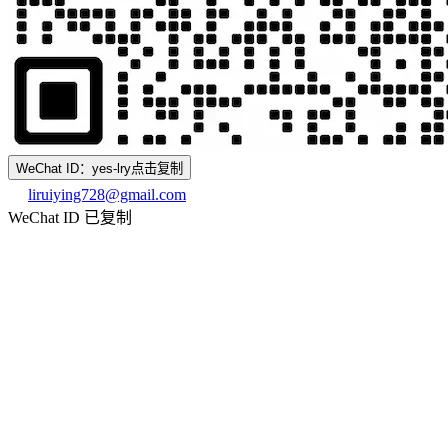
WeChat ID：yes-lry
点击复制
liruiying728@gmail.com
WeChat ID 已复制