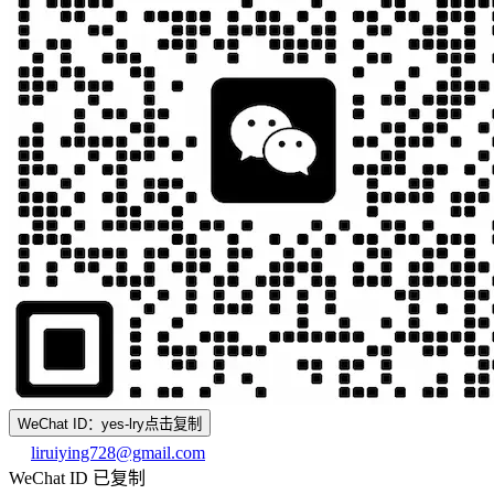
WeChat ID：yes-lry
点击复制
liruiying728@gmail.com
WeChat ID 已复制