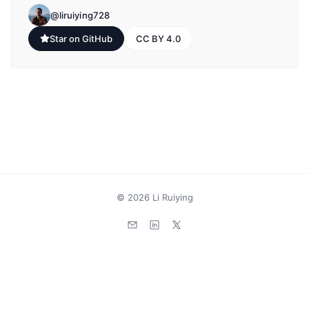
@liruiying728
Star on GitHub
CC BY 4.0
© 2026
Li Ruiying