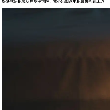
好处就是把我从睡梦中惊醒，我心跳加速地把耳机扔到床边！