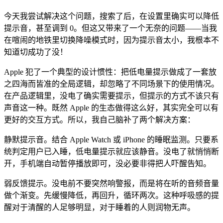
今天我尝试解决这个问题，搜索了后，在设置里确实可以降低
提示音，甚至调到 0。但这又带来了一个无奈的问题——当我
在喧闹的地铁里切换降噪模式时，因为提示音太小，我根本不
知道切成功了没！
Apple 犯了一个典型的设计惯性：把低电量提示做成了一套放
之四海而皆准的全局逻辑，却忽略了不同场景下的使用情况。
在产品逻辑里，没电了确实需要提示，但提示的方式不该只有
声音这一种。既然 Apple 的生态做得这么好，其实完全可以有
更好的交互方式。所以，我自己脑补了两个解决方案：
静默提示音。结合 Apple Watch 或 iPhone 的睡眠监测。只要系
统判定用户已入睡，低电量提示就应该静音。没电了就悄悄断
开，手机端自动暂停播放即可，没必要非得把人吓醒告知。
弱反馈提示。没电前不要突然响警报，而是将在听的音频音量
做个渐变。先缓慢降低，再回升，循环两次。这种呼吸感的提
醒对于清醒的人足够明显，对于睡着的人则润物无声。