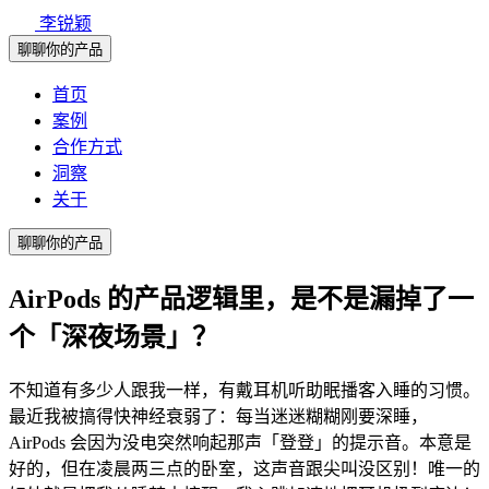
李锐颖
聊聊你的产品
首页
案例
合作方式
洞察
关于
聊聊你的产品
AirPods 的产品逻辑里，是不是漏掉了一
个「深夜场景」？
不知道有多少人跟我一样，有戴耳机听助眠播客入睡的习惯。
最近我被搞得快神经衰弱了：每当迷迷糊糊刚要深睡，
AirPods 会因为没电突然响起那声「登登」的提示音。本意是
好的，但在凌晨两三点的卧室，这声音跟尖叫没区别！唯一的