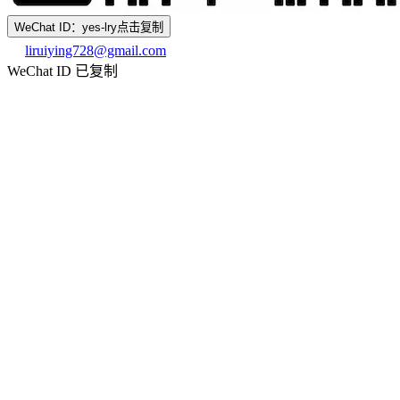
WeChat ID：yes-lry
点击复制
liruiying728@gmail.com
WeChat ID 已复制