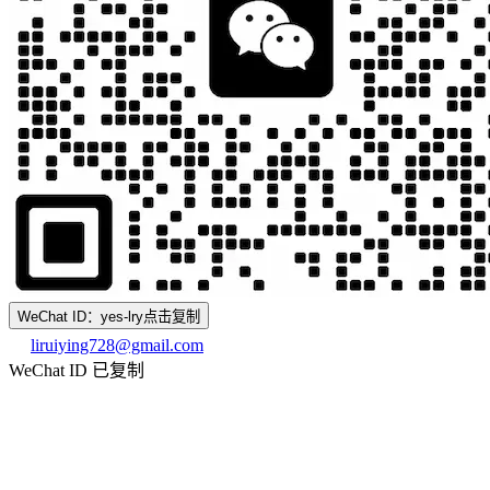
WeChat ID：yes-lry
点击复制
liruiying728@gmail.com
WeChat ID 已复制