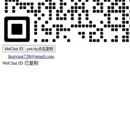
WeChat ID：yes-lry
点击复制
liruiying728@gmail.com
WeChat ID 已复制