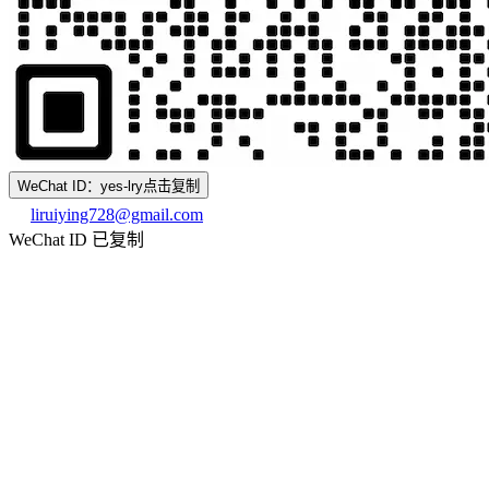
WeChat ID：yes-lry
点击复制
liruiying728@gmail.com
WeChat ID 已复制